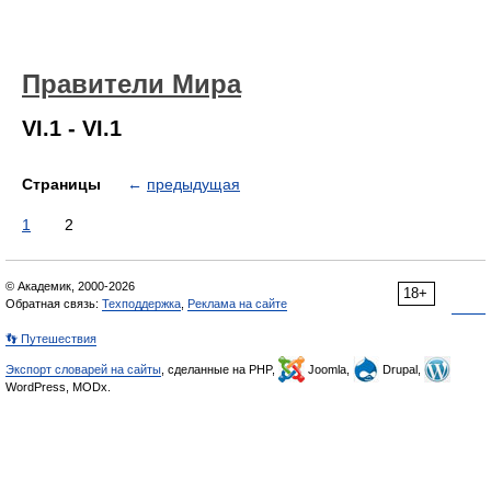
Правители Мира
VI.1 - VI.1
Страницы
←
предыдущая
1
2
© Академик, 2000-2026
18+
Обратная связь:
Техподдержка
,
Реклама на сайте
👣 Путешествия
Экспорт словарей на сайты
, сделанные на PHP,
Joomla,
Drupal,
WordPress, MODx.